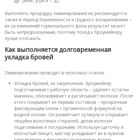
дуг (акне, угри и т. д.).
Выполнять процедуру ламинирования не рекомендуется
также в период беременности и грудного вскармливания –
из-за изменений гормонального фона результат может
быть непредсказуемым, поэтому поход к броумейкеру
лучше отложить.
Как выполняется долговременная
укладка бровей
Ламинирование проводят в несколько этапов:
Укладка бровей, их закрепление. Броумейкер
подготавливает рабочую область – удаляет остатки
макияжа, обезжиривает и расчесывает волоски. После
этого покрывает их первым составом – прозрачным
фиксирующим клеем с органической формулой на
водной основе. Он размягчает кутикулу и открывает
чешуйки волосяных стержней, делая волоски
податливыми и послушными. Используя щеточку и
изогнутый пинцет, мастер укладывает их в нужном
направлении и фиксирует полученную форму.