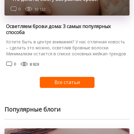
0
10 132
Осветляем брови дома: 3 самых популярных
способа
Хотите быть в центре внимания? У нас отличная новость
– сделать это можно, осветлив бровные волоски.
Минимализм остается в списке основных мейкап-трендов
в новом сезоне, и высветленные брови – один из его
0
8 929
инструментов. Визажисты снова делают ставку на игру
тонов, когда белесые, молочного цвета или с легкой
желтизной брови гармонируют с фарфоровой кожей и
Все статьи
дымчатым […]
Популярные блоги