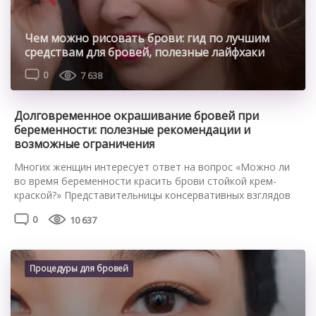
Чем можно рисовать брови: гид по лучшим
средствам для бровей, полезные лайфхаки
0
7 638
Долговременное окрашивание бровей при
беременности: полезные рекомендации и
возможные ограничения
Многих женщин интересует ответ на вопрос «Можно ли
во время беременности красить брови стойкой крем-
краской?» Представительницы консервативных взглядов
считают, что это очень вредно, ведь химические
0
10 637
вещества могут через кожу проникнуть в кровь и
повлиять на развитие плода. Так ли это на самом деле?
Давайте разберемся. Можно ли беременным красить
брови? Во время беременности в женском […]
Процедуры для бровей