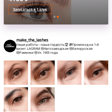
Записаться в 1 клик
make_the_lashes
Наши работы - наша гордость🏆
🎁Промокод на 1-й
визит: LAGRAM
Ⓜ️Автозаводская Ⓜ️Белорусская
Ⓜ️Раменки Ⓜ️Ул. 1905 года