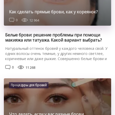
Как сделать прямые брови, как у кореянок?
0
12 964
Белые брови: решение проблемы при помощи
макияжа или татуажа. Какой вариант выбрать?
Натуральный оттенок бровей у каждого человека свой. У
одних волосы очень темные, у других немного светлее,
коричневые или даже рыжие. Совершенно белые брови и
ресницы – это большая редкость, но все же такой
0
11 268
феномен встречается. Если у вас такая же проблема,
выберите пути ее решения. Кто-то считает это своей
фишкой, а кто-то пытается сделать брови […]
Процедуры для бровей
Что делать, если у вас разные брови