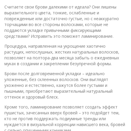
Считаете свои брови далекими от идеала? Они лишены
выразительного цвета, тонкие, ослабленные и
поврежденные или достаточно густые, но с неаккуратно
торчащими во все стороны волосками, которые не
поддаются укладке привычными фиксирующими
средствами? Исправить это поможет ламинирование.
Процедура, направленная на укрощение хаотично
растущих, непослушных, жестких натуральных волосков,
позволяет на полтора-два месяца забыть о ежедневных
муках в создании и закреплении безупречной формы.
Брови после долговременной укладки – идеально
уложенные, без склеенных волосков. Они выглядят
ухоженно и естественно, кажутся более густыми и
пышными, приобретают выразительный натуральный
оттенок и здоровый блеск.
Кроме того, ламинирование позволяет создать эффект
пушистых, зачесанных вверх бровей – это подойдет тем,
кто не против поддержать подиумные тренды или
нуждается в визуальной коррекции нависшего века, бровей
с сильно опущенными кончиками.