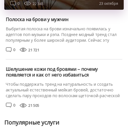
0
22 345
23 октября
Полоска на брови у мужчин
Выбритая полоска на брови изначально появилась у
адептов поп-музыки и рэпа. Позднее модный тренд стал
популярным у более широкой аудитории. Сейчас эту
деталь имиджа трудно отнести к какому-то одному
0
21 721
течению. В нулевых выбритая полоска на брови
красовалась на лицах спортсменов, которые таким
образом подчёркивали свою индивидуальность и
смелость. Имитация шрама придавала образу мужчины
Шелушение кожи под бровями – почему
нотки брутальности […]
появляется и как от него избавиться
Чтобы поддержать тренд на натуральность и создать
актуальный естественный мейкап бровей, достаточно
сделать пару проходов по волоскам щеточкой-расческой
и нанести фиксирующий гель. Но даже эта простая
0
21 505
манипуляция превращается в практически невыполнимую
задачу, если шелушится кожа на бровях. Расскажем,
откуда берется шелушение, можно ли его устранить и как
Популярные услуги
это сделать. Почему шелушатся брови: причины Клетки