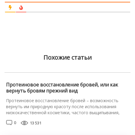
Похожие статьи
Протеиновое восстановление бровей, или как
вернуть бровям прежний вид
Протеиновое восстановление бровей – возможность
вернуть им природную красоту после использования
низкокачественной косметики, частого выщипывания,
вредного питания, стресса или при отсутствии должного
0
13 531
ухода. Также потребность в процедуре возникает после
неудачного татуажа, ожогов, химиотерапии. Протеиновое