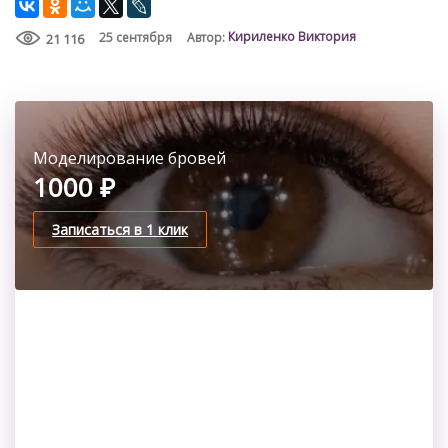
Кириленко Виктория
25 сентября
Автор:
21 116
Моделирование бровей
Архитектура бровей
1000 ₽
2100 ₽
Записаться в 1 клик
Записаться в 1 клик