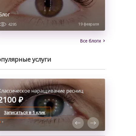
Блог
4295
19 февраля
Все блоги
пулярные услуги
Классическое наращивание ресниц
Коррекция бровей нитью
2100 ₽
500 ₽
Записаться в 1 клик
Записаться в 1 клик