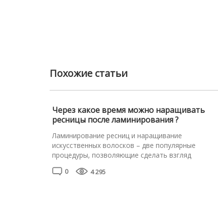
Похожие статьи
Через какое время можно наращивать
ресницы после ламинирования ?
Ламинирование ресниц и наращивание
искусственных волосков – две популярные
процедуры, позволяющие сделать взгляд
выразительным и соблазнительным. Наращиван
0
4 295
помогает увеличить объём, длину волосков. Во
ходе процедуры ламинирования натуральные
реснички покрывают косметическими составами 
высокой концентрацией витаминов и минералов.
Действие восстанавливающих профессиональны