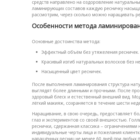
средств направлено на оздоровление натуральны
ламинирующих составов каждую ресничку насыща
рассмотрим, через сколько можно наращивать р
Особенности метода ламинирова
Основные достоинства метода:
Эффектный объём без утяжеления ресничек.
Красивый изгиб натуральных волосков без н
Насыщенный цвет ресничек.
После выполнения ламинирования структура нат
выглядят более длинными и прочными. После про
здоровый блеск и естественный внешний вид. М
лёгкий макияж, сохраняется в течение шести нед
Наращивание, в свою очередь, предоставляет б
глаз и экспериментов со своей внешностью. Голл
реснички, сдержанная классика – ограничениями
индивидуальные черты лица и пожелания клиент
наращённых ресниц не менее 60 дней при любых п