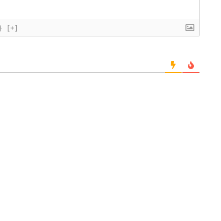
}
[+]