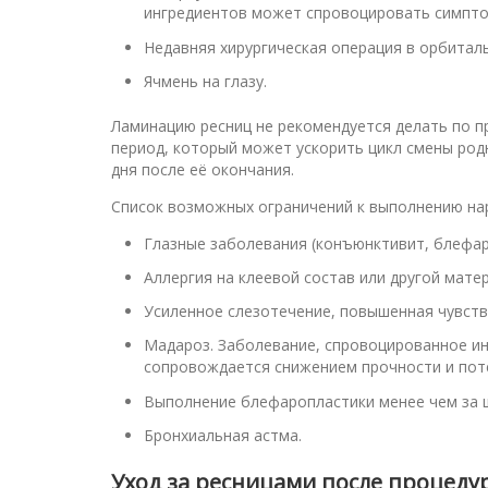
ингредиентов может спровоцировать симпто
Недавняя хирургическая операция в орбитал
Ячмень на глазу.
Ламинацию ресниц не рекомендуется делать по п
период, который может ускорить цикл смены род
дня после её окончания.
Список возможных ограничений к выполнению н
Глазные заболевания (конъюнктивит, блефар
Аллергия на клеевой состав или другой мате
Усиленное слезотечение, повышенная чувств
Мадароз. Заболевание, спровоцированное ин
сопровождается снижением прочности и поте
Выполнение блефаропластики менее чем за ш
Бронхиальная астма.
Уход за ресницами после процеду