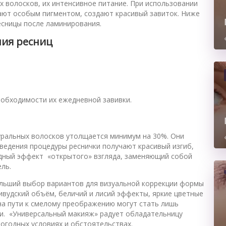
х волосков, их интенсивное питание. При использовании
ют особым пигментом, создают красивый завиток. Ниже
есницы после ламинирования.
ния ресниц
еобходимости их ежедневной завивки.
уральных волосков утолщается минимум на 30%. Они
ведения процедуры реснички получают красивый изгиб,
одный эффект «открытого» взгляда, заменяющий собой
ель.
ольший выбор вариантов для визуальной коррекции формы
ивудский объём, беличий и лисий эффекты, яркие цветные
 на пути к смелому преображению могут стать лишь
ки. «Универсальный макияж» радует обладательницу
огодных условиях и обстоятельствах.