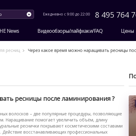
8 495 764 7
ю
Ежедневно с 9:00 до 22:00
HE News
Видеообзоры/лайфхаки/FAQ
Цены
ля ресниц
Через какое время можно наращивать ресницы пос
По
вать ресницы после ламинирования ?
нных волосков – две популярные процедуры, позволяющие
ым. Наращивание помогает увеличить объём, длину
туральные реснички покрывают косметическими составами
в. Действие восстанавливающих профессиональных