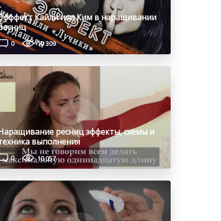
Эфффект Кайли или Ким в наращивании
ресниц
0
10 309
Наращивание ресниц эффекты, схемы и
техника выполнения
0
10 057