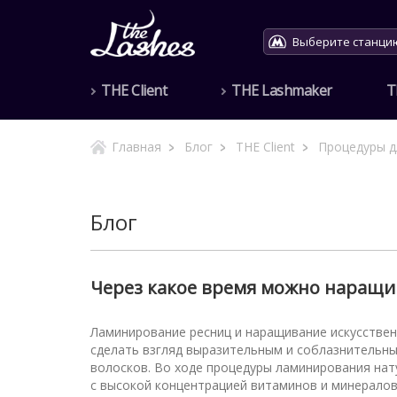
Выберите станци
THE Client
THE Lashmaker
T
Главная
Блог
THE Client
Процедуры д
Блог
Через какое время можно наращи
Ламинирование ресниц и наращивание искусстве
сделать взгляд выразительным и соблазнительн
волосков. Во ходе процедуры ламинирования на
с высокой концентрацией витаминов и минерало