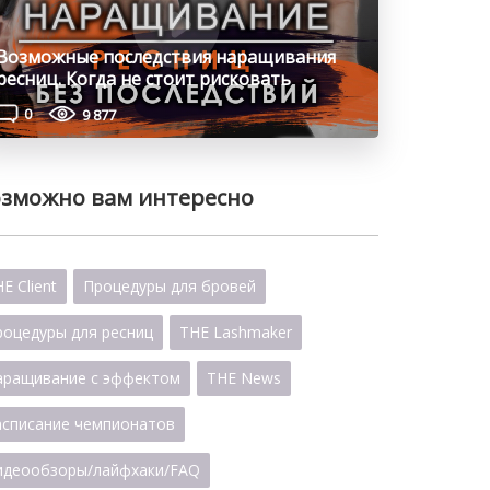
Возможные последствия наращивания
ресниц. Когда не стоит рисковать
0
9 877
зможно вам интересно
E Client
Процедуры для бровей
роцедуры для ресниц
THE Lashmaker
аращивание с эффектом
THE News
асписание чемпионатов
идеообзоры/лайфхаки/FAQ