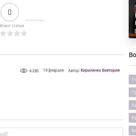
0
йтинг статьи
Во
Кириленко Виктория
19 февраля
Автор:
4 295
TH
П
Н
Р
В