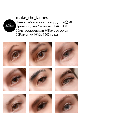
make_the_lashes
Наши работы - наша гордость🏆
🎁
Промокод на 1-й визит: LAGRAM
Ⓜ️Автозаводская Ⓜ️Белорусская
Ⓜ️Раменки Ⓜ️Ул. 1905 года