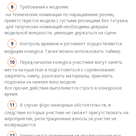
Требования к моделям:
-на технические номинации по наращиванию ресниц
приветствуются модели с густыми ресницами без татуажа;
-для творческих номинаций необходимы девушки
модельной внешности, умеющие держаться на сцене.
Контроль времени и регламент осуществляются
ведущим конкурса. Также можно использовать таймер.
Перед началом конкурса участники могут занять
места на кушетках и подготовиться к соревнованию:
закрепить лампу, разложить материалы, приклеить
подложки на нижнее веко модели.
Все прочие действия выполняются строго в конкурсное
время.
В случае форс-мажорных обстоятельств, в
следствие которых участник не сможет присутствовать на
мероприятии, регистрационные взносы за участие не
возвращаются.
Запрещается применение не профессиональных