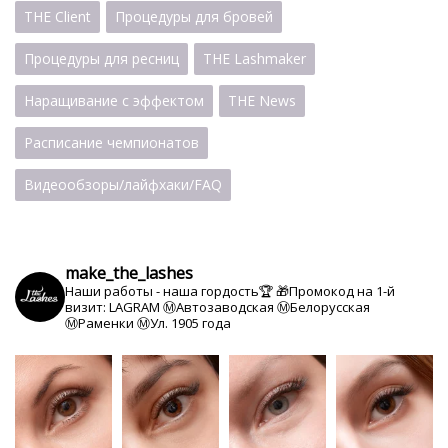
THE Client
Процедуры для бровей
Процедуры для ресниц
THE Lashmaker
Наращивание с эффектом
THE News
Расписание чемпионатов
Видеообзоры/лайфхаки/FAQ
make_the_lashes
Наши работы - наша гордость🏆
🎁Промокод на 1-й
визит: LAGRAM
Ⓜ️Автозаводская Ⓜ️Белорусская
Ⓜ️Раменки Ⓜ️Ул. 1905 года