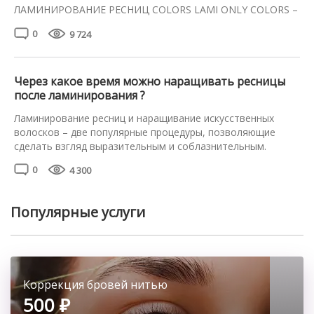
ЛАМИНИРОВАНИЕ РЕСНИЦ COLORS LAMI ONLY COLORS –
ЛУЧИ FANTAZY-постер(участие заочное ОБРАЗ
0
9 724
(тема:COLORS OF MUSIC) MAGIC BROWS (оформление
бровей ) MAGIC BROWS TREND /оформление бровей +
долговременная укладка Permanent brows напыление
бровей в аппаратной технике Permanent lips (перманент
Через какое время можно наращивать ресницы
губ ) […]
после ламинирования ?
Ламинирование ресниц и наращивание искусственных
волосков – две популярные процедуры, позволяющие
сделать взгляд выразительным и соблазнительным.
Наращивание помогает увеличить объём, длину волосков.
0
4 300
Во ходе процедуры ламинирования натуральные реснички
покрывают косметическими составами с высокой
концентрацией витаминов и минералов. Действие
Популярные услуги
восстанавливающих профессиональных средств
направлено на оздоровление натуральных волосков, их
интенсивное питание. При использовании ламинирующих
составов каждую ресничку […]
Классическое наращивание ресниц
Коррекция бровей нитью
2100 ₽
500 ₽