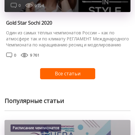
0
9 724
Gold Star Sochi 2020
Один из самых тёплых чемпионатов России – как по
атмосфере так и по климату РЕГЛАМЕНТ Международного
Чемпионата по наращиванию ресниц и моделированию
бровей GOLD STAR 2020, г.Сочи ПОЛОЖЕНИЯ
0
9 761
ЧЕМПИОНАТА „Gold Star” 2020, г.Сочи(далее конкурс,
чемпионат, мероприятие) Конкурс является открытым, в
нем могут принимать участие только сертифицированные
Все статьи
специалисты из любых стран мира, прошедшие
специализированное обучение. ОБЯЗАТЕЛЬНО […]
Популярные статьи
Расписание чемпионатов