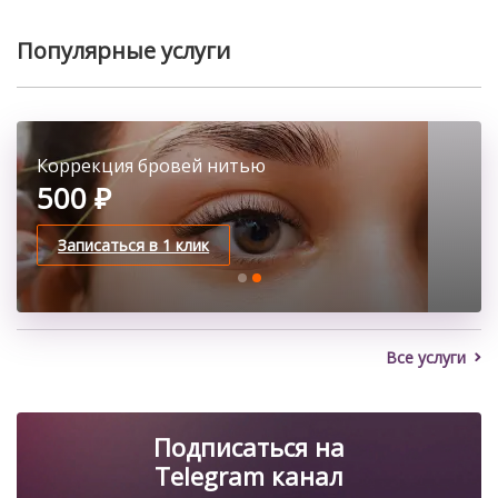
Чтобы стать бровистом, нужно окончить спецобучение в
школе визажа. Можно перейти в профессию из смежной
Популярные услуги
деятельности (косметолог, визажист) или освоить ее с […]
Классическое наращивание ресниц
Коррекция бровей нитью
2100 ₽
500 ₽
Записаться в 1 клик
Записаться в 1 клик
Все услуги
Подписаться на
Telegram канал