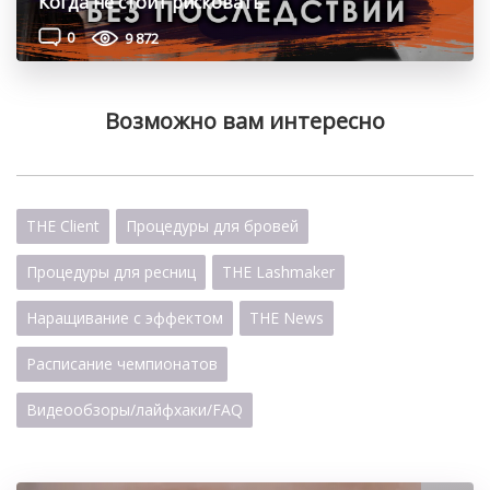
Когда не стоит рисковать
0
9 872
Возможно вам интересно
THE Client
Процедуры для бровей
Процедуры для ресниц
THE Lashmaker
Наращивание с эффектом
THE News
Расписание чемпионатов
Видеообзоры/лайфхаки/FAQ