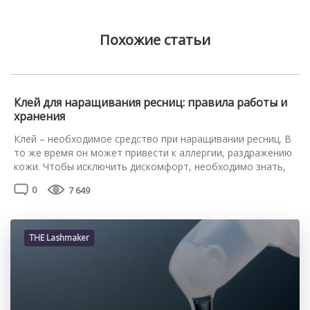
Похожие статьи
Клей для наращивания ресниц: правила работы и
хранения
Клей – необходимое средство при наращивании ресниц. В
то же время он может привести к аллергии, раздражению
кожи. Чтобы исключить дискомфорт, необходимо знать,
как правильно работать с ним и какой срок годности
0
7 649
открытого клея для наращивания ресниц. Как
использовать клей для наращивания ресниц Необходимо
учитывать такие положения: Перед процедурой
наращивания взболтайте флакончик с клеем.
THE Lashmaker
Респираторы […]