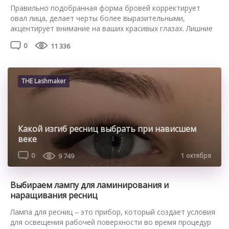
Правильно подобранная форма бровей корректирует
овал лица, делает черты более выразительными,
акцентирует внимание на ваших красивых глазах. Лишние
волоски нужно регулярно удалять, чтобы очертания не
0
11 336
изменились. Если вы не любите пользоваться пинцетом,
узнайте, как выщипать брови ниткой в домашних
условиях. Это достаточно простая техника, освоить
которую сможет каждая. Главное, следовать пошаговой
THE Lashmaker
инструкции и обратить внимание […]
Какой изгиб ресниц выбрать при нависшем
веке
0
9 749
1 октября
Выбираем лампу для ламинирования и
наращивания ресниц
Лампа для ресниц – это прибор, который создает условия
для освещения рабочей поверхности во время процедур