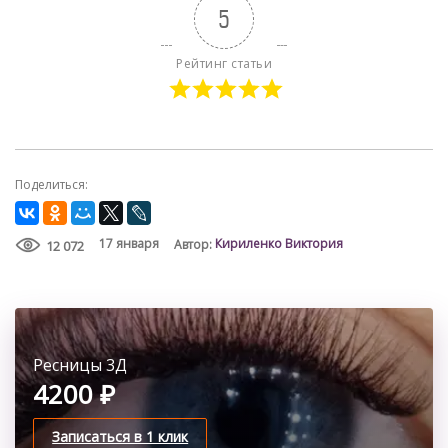
5
Рейтинг статьи
Поделиться:
Кириленко Виктория
17 января
Автор:
12 072
Ресницы 5Д, 4Д, 6Д
Ресницы 3Д
Ресницы 2Д
5500 ₽
4200 ₽
3700 ₽
Записаться в 1 клик
Записаться в 1 клик
Записаться в 1 клик