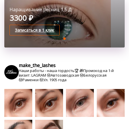
Наращивание ресниц 1,5 Д
3300 ₽
Записаться в 1 клик
make_the_lashes
Наши работы - наша гордость🏆
🎁Промокод на 1-й
визит: LAGRAM
Ⓜ️Автозаводская Ⓜ️Белорусская
Ⓜ️Раменки Ⓜ️Ул. 1905 года