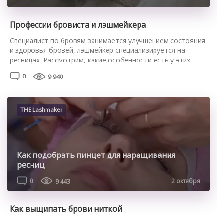
Профессии бровиста и лэшмейкера
Специалист по бровям занимается улучшением состояния
и здоровья бровей, лэшмейкер специализируется на
ресницах. Рассмотрим, какие особенности есть у этих
профессий и что нужно учесть при выборе своего
0
9 940
мастера. Особенности профессии мастера по бровям
Чтобы стать бровистом, нужно окончить спецобучение в
школе визажа. Можно перейти в профессию из смежной
деятельности (косметолог, визажист) или освоить ее с […]
THE Lashmaker
Как подобрать пинцет для наращивания
ресниц
0
9 443
2 октября
Как выщипать брови ниткой