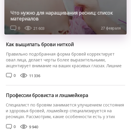
Что нужно для наращивания ресниц: список
материалов
0
21 603
27 февраля
Как выщипать брови ниткой
Правильно подобранная форма бровей корректирует
овал лица, делает черты более выразительными,
акцентирует внимание на ваших красивых глазах. Лишние
волоски нужно регулярно удалять, чтобы очертания не
0
11 336
изменились. Если вы не любите пользоваться пинцетом,
узнайте, как выщипать брови ниткой в домашних
условиях. Это достаточно простая техника, освоить
которую сможет каждая. Главное, следовать пошаговой
Профессии бровиста и лэшмейкера
инструкции и обратить внимание […]
Специалист по бровям занимается улучшением состояния
и здоровья бровей, лэшмейкер специализируется на
ресницах. Рассмотрим, какие особенности есть у этих
профессий и что нужно учесть при выборе своего
0
9 940
мастера. Особенности профессии мастера по бровям