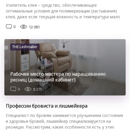
Усилитель клея – средство, обеспечивающее
оптимальные условия для полимеризации (застывания)
клея, даже если текущая влажность и температура мало
подходят для наращивания ресниц. Чересчур медленное
0
12 081
или, напротив, быстрое застывание клея сокращает срок
носки искусственных ресниц. Использование усилителя
клея предотвращает преждевременное выпадение
наращенных ресничек. Однако мнение о том, что
THE Lashmaker
усилитель клея сам по себе используется для увеличения
[…]
Рабочее место мастера по наращиванию
ресниц (домашний кабинет)
0
8 275
Профессии бровиста и лэшмейкера
Специалист по бровям занимается улучшением состояния
и здоровья бровей, лэшмейкер специализируется на
ресницах. Рассмотрим, какие особенности есть у этих