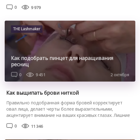
профессий и что нужно учесть при выборе своего
0
9 979
мастера. Особенности профессии мастера по бровям
Чтобы стать бровистом, нужно окончить спецобучение в
школе визажа. Можно перейти в профессию из смежной
деятельности (косметолог, визажист) или освоить ее с […]
THE Lashmaker
Как подобрать пинцет для наращивания
ресниц
0
9 451
2 октября
Как выщипать брови ниткой
Правильно подобранная форма бровей корректирует
овал лица, делает черты более выразительными,
акцентирует внимание на ваших красивых глазах. Лишние
волоски нужно регулярно удалять, чтобы очертания не
0
11 346
изменились. Если вы не любите пользоваться пинцетом,
узнайте, как выщипать брови ниткой в домашних