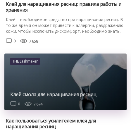
Клей для наращивания ресниц: правила работы и
хранения
Клей – необходимое средство при наращивании ресниц. В
то же время он может привести к аллергии, раздражению
кожи. Чтобы исключить дискомфорт, необходимо знать,
как правильно работать с ним и какой срок годности
0
7 658
открытого клея для наращивания ресниц. Как
использовать клей для наращивания ресниц Необходимо
учитывать такие положения: Перед процедурой
наращивания взболтайте флакончик с клеем.
THE Lashmaker
Респираторы […]
Клей смола для наращивания ресниц
0
7 674
Как пользоваться усилителем клея для
наращивания ресниц