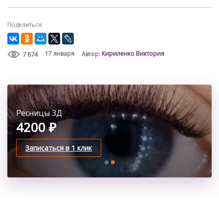
Поделиться:
Кириленко Виктория
17 января
Автор:
7 674
Ресницы 2Д
Ресницы 3Д
3700 ₽
4200 ₽
Записаться в 1 клик
Записаться в 1 клик