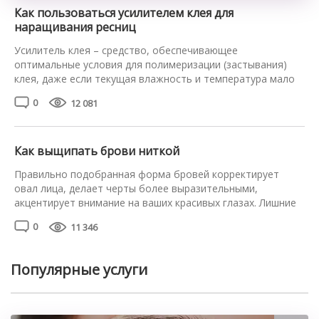
Как пользоваться усилителем клея для
наращивания ресниц
Усилитель клея – средство, обеспечивающее
оптимальные условия для полимеризации (застывания)
клея, даже если текущая влажность и температура мало
подходят для наращивания ресниц. Чересчур медленное
0
12 081
или, напротив, быстрое застывание клея сокращает срок
носки искусственных ресниц. Использование усилителя
клея предотвращает преждевременное выпадение
наращенных ресничек. Однако мнение о том, что
Как выщипать брови ниткой
усилитель клея сам по себе используется для увеличения
Правильно подобранная форма бровей корректирует
[…]
овал лица, делает черты более выразительными,
акцентирует внимание на ваших красивых глазах. Лишние
волоски нужно регулярно удалять, чтобы очертания не
0
11 346
изменились. Если вы не любите пользоваться пинцетом,
узнайте, как выщипать брови ниткой в домашних
условиях. Это достаточно простая техника, освоить
Популярные услуги
которую сможет каждая. Главное, следовать пошаговой
инструкции и обратить внимание […]