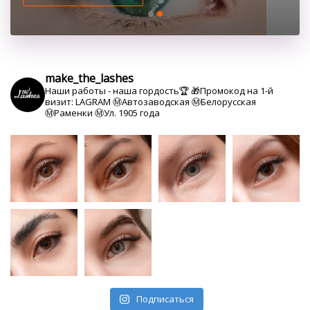
make_the_lashes
Наши работы - наша гордость🏆
🎁Промокод на 1-й
визит: LAGRAM
Ⓜ️Автозаводская Ⓜ️Белорусская
Ⓜ️Раменки Ⓜ️Ул. 1905 года
Подписаться