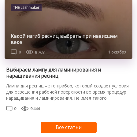
условиях. Это достаточно простая техника, освоить
которую сможет каждая. Главное, следовать пошаговой
THE Lashmaker
инструкции и обратить внимание […]
Какой изгиб ресниц выбрать при нависшем
веке
0
9 768
1 октября
Выбираем лампу для ламинирования и
наращивания ресниц
Лампа для ресниц – это прибор, который создает условия
для освещения рабочей поверхности во время процедур
наращивания и ламинирования. Не имея такого
осветительного оборудования, лешмейкер рискует
0
9 444
испортить не только свою работу, но и зрение. Как
выбрать лучшую лампу – современную, компактную,
функциональную? Экспертные советы для мастеров – в
Все статьи
нашей шпаргалке. Основные параметры выбора
Качественное освещение […]