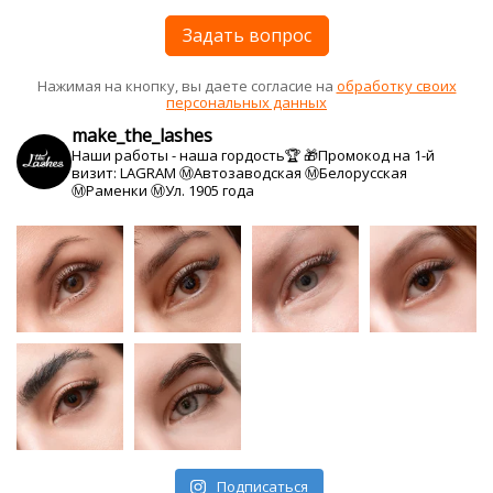
Задать вопрос
Нажимая на кнопку, вы даете согласие на
обработку своих
персональных данных
make_the_lashes
Наши работы - наша гордость🏆
🎁Промокод на 1-й
визит: LAGRAM
Ⓜ️Автозаводская Ⓜ️Белорусская
Ⓜ️Раменки Ⓜ️Ул. 1905 года
Подписаться