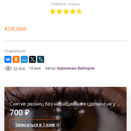
Рейтинг статьи
#THE Client
Поделиться:
Кириленко Виктория
18 мая
Автор:
23 914
Снятие ресниц без наращивания (делали не у нас)
700 ₽
Записаться в 1 клик