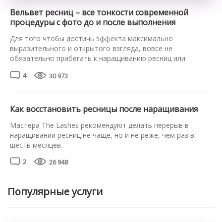
Вельвет ресниц – все тонкости современной
процедуры с фото до и после выполнения
Для того чтобы достичь эффекта максимально
выразительного и открытого взгляда, вовсе не
обязательно прибегать к наращиванию ресниц или
наносить в три слоя разрекламированную тушь.
4
30 973
Зрительно их удлинить, сделать более пушистыми,
пышными, изящно завитыми, придать насыщенный цвет
поможет процедура Velvet ресниц. Расскажем о ней в
деталях и продемонстрируем результат на фото. Что
Как восстановить ресницы после наращивания
такое вельвет ресниц и […]
Мастера The Lashes рекомендуют делать перерыв в
наращивании ресниц не чаще, но и не реже, чем раз в
шесть месяцев.
Для восстановления направления и густоты и
2
26 948
направления ресничек достаточно одного месяца при
дисциплинированном уходе.
Популярные услуги