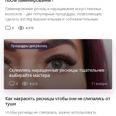
после ламинирования ?
Ламинирование ресниц и наращивание искусственных
волосков – две популярные процедуры, позволяющие
сделать взгляд выразительным и соблазнительным.
Наращивание помогает увеличить объём, длину волосков.
0
4 315
Во ходе процедуры ламинирования натуральные реснички
покрывают косметическими составами с высокой
концентрацией витаминов и минералов. Действие
восстанавливающих профессиональных средств
Процедуры для ресниц
направлено на оздоровление натуральных волосков, их
интенсивное питание. При использовании ламинирующих
составов каждую ресничку […]
Склеились наращенные ресницы: тщательнее
выбирайте мастера
0
8 672
17 января
Как накрасить ресницы чтобы они не слипались от
туши
Чтобы ресницы не слипались, важно использовать