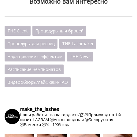
Возможно вам интересно
THE Client
Процедуры для бровей
Процедуры для ресниц
THE Lashmaker
Наращивание с эффектом
THE News
Расписание чемпионатов
Видеообзоры/лайфхаки/FAQ
make_the_lashes
Наши работы - наша гордость🏆
🎁Промокод на 1-й
визит: LAGRAM
Ⓜ️Автозаводская Ⓜ️Белорусская
Ⓜ️Раменки Ⓜ️Ул. 1905 года