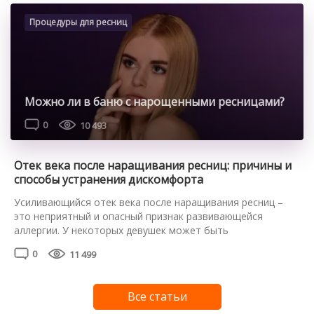
подробнее разобраться с нюансами такой техники, ее
плюсами и минусами. Преимущества процедуры
Процедуры для ресниц
Коллагенирование ресниц сейчас делают во многих
салонах красоты или косметологических […]
Можно ли в баню с нарощенными ресницами?
0
10 493
Отек века после наращивания ресниц: причины и
способы устранения дискомфорта
Усиливающийся отек века после наращивания ресниц –
это неприятный и опасный признак развивающейся
аллергии. У некоторых девушек может быть
индивидуальная непереносимость или высокая
0
11 499
чувствительность к компонентам клея, используемого во
время процедуры. Опытный мастер должен это
предусмотреть и провести аллергопробу еще до начала
Все статьи
процедуры. К сожалению, не все это делают, и результат