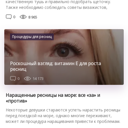
качественную тушь и правильно подобрать щеточку.
Также необходимо соблюдать советы визажистов,
касающиеся процесса окрашивания. Рассмотрим, как
0
8 965
красить ресницы, чтобы они не слипались. Какую тушь и
щеточку выбрать Выбор кисточки зависит от вида ресниц:
Также необходимо правильно выбрать тушь – иначе
ресницы слипнутся и будут выглядеть утяжеленными. Так,
Процедуры для ресниц
тушь с […]
Роскошный взгляд: витамин Е для роста
ресниц
0
14 173
Наращенные ресницы на море: все «за» и
«против»
Некоторые девушки стараются успеть нарастить ресницы
перед поездкой на море, однако многие переживают,
может ли процедура наращивания привести к проблемам.
Стоит ли наращивать ресницы перед морем Делать