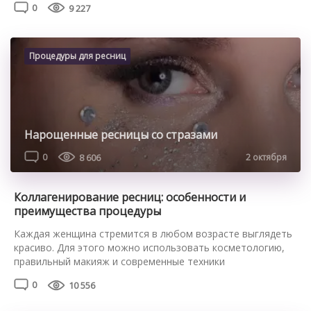
0
9 227
ресницы перед поездкой на море можно, однако на море с
наращенными ресницами удобно не всегда. Ультрафиолет,
воздействуя на клей, может привести к его разрушению, в
результате чего искусственные […]
Процедуры для ресниц
Нарощенные ресницы со стразами
0
8 606
2 октября
Коллагенирование ресниц: особенности и
преимущества процедуры
Каждая женщина стремится в любом возрасте выглядеть
красиво. Для этого можно использовать косметологию,
правильный макияж и современные техники
усовершенствования внешности. Коллагенирование
0
10 556
ресниц – это простая, но эффективная процедура,
позволяющая наполнить их коллагеном. Предлагаем