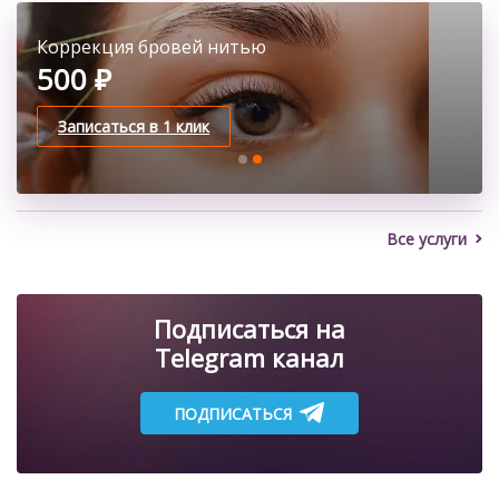
Классическое наращивание ресниц
Коррекция бровей нитью
2100 ₽
500 ₽
Записаться в 1 клик
Записаться в 1 клик
Все услуги
Подписаться на
Telegram канал
ПОДПИСАТЬСЯ