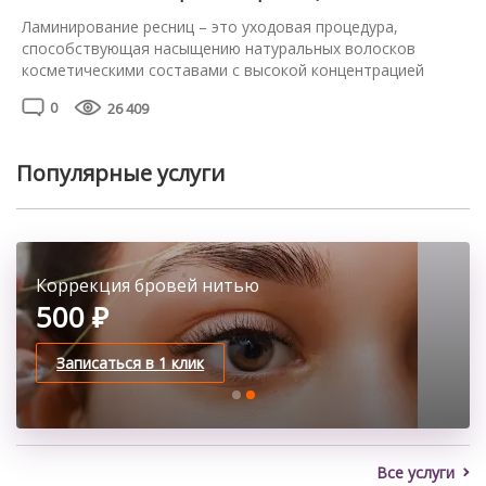
такое вельвет ресниц и […]
Ламинирование ресниц – это уходовая процедура,
способствующая насыщению натуральных волосков
косметическими составами с высокой концентрацией
разнообразных витаминов и аминокислот. После их
0
26 409
использования реснички выглядят более густыми и
шелковистыми, приобретают изящный завиток и
привлекательную форму, визуально удлиняются.
Популярные услуги
Использование метода ламинирования ресниц даёт
возможность на время отказаться от привычной туши,
обеспечивая естественную красоту взгляда на срок до […]
Классическое наращивание ресниц
Коррекция бровей нитью
2100 ₽
500 ₽
Записаться в 1 клик
Записаться в 1 клик
Все услуги