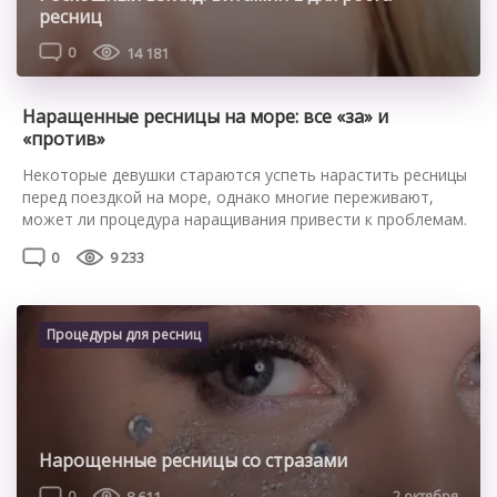
ресниц
0
14 181
Наращенные ресницы на море: все «за» и
«против»
Некоторые девушки стараются успеть нарастить ресницы
перед поездкой на море, однако многие переживают,
может ли процедура наращивания привести к проблемам.
Стоит ли наращивать ресницы перед морем Делать
0
9 233
ресницы перед поездкой на море можно, однако на море с
наращенными ресницами удобно не всегда. Ультрафиолет,
воздействуя на клей, может привести к его разрушению, в
результате чего искусственные […]
Процедуры для ресниц
Нарощенные ресницы со стразами
0
8 611
2 октября