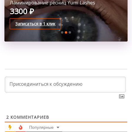
Ламинирование ресниц LVL Lashes
Ламинирование ресниц Yumi Lashes
Ламинирование ресниц по технологии refectocil
3300 ₽
3300 ₽
3300 ₽
Записаться в 1 клик
Записаться в 1 клик
Записаться в 1 клик
2
КОММЕНТАРИЕВ
Популярные