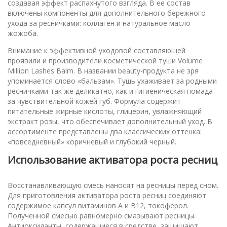
создавая эффект распахнутого взгляда. В ее состав
включены компоненты для дополнительного бережного
ухода за ресничками: коллаген и натуральное масло
жожоба.
Внимание к эффективной уходовой составляющей
проявили и производители косметической туши Volume
Million Lashes Balm. В названии beauty-продукта не зря
упоминается слово «бальзам». Тушь ухаживает за родными
ресничками так же деликатно, как и гигиеническая помада
за чувствительной кожей губ. Формула содержит
питательные жирные кислоты, глицерин, увлажняющий
экстракт розы, что обеспечивает дополнительный уход. В
ассортименте представлены два классических оттенка:
«повседневный» коричневый и глубокий черный.
Использование активатора роста ресниц
Восстанавливающую смесь наносят на ресницы перед сном.
Для приготовления активатора роста ресниц соединяют
содержимое капсул витаминов А и В12, токоферол.
Полученной смесью равномерно смазывают ресницы.
Антиоксиданты, содержащиеся в средстве, защищают