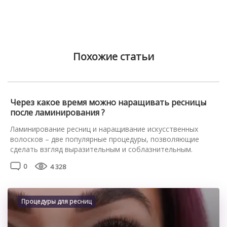
Похожие статьи
Через какое время можно наращивать ресницы
после ламинирования ?
Ламинирование ресниц и наращивание искусственных
волосков – две популярные процедуры, позволяющие
сделать взгляд выразительным и соблазнительным.
Наращивание помогает увеличить объём, длину волосков.
0
4 328
Во ходе процедуры ламинирования натуральные реснички
покрывают косметическими составами с высокой
концентрацией витаминов и минералов. Действие
восстанавливающих профессиональных средств
Процедуры для ресниц
направлено на оздоровление натуральных волосков, их
интенсивное питание. При использовании ламинирующих