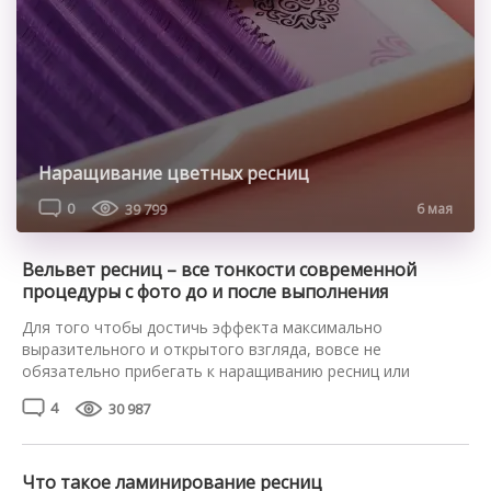
Наращивание цветных ресниц
0
39 799
6 мая
Вельвет ресниц – все тонкости современной
процедуры с фото до и после выполнения
Для того чтобы достичь эффекта максимально
выразительного и открытого взгляда, вовсе не
обязательно прибегать к наращиванию ресниц или
наносить в три слоя разрекламированную тушь.
4
30 987
Зрительно их удлинить, сделать более пушистыми,
пышными, изящно завитыми, придать насыщенный цвет
поможет процедура Velvet ресниц. Расскажем о ней в
деталях и продемонстрируем результат на фото. Что
Что такое ламинирование ресниц