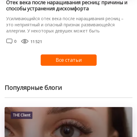
Отек века после наращивания ресниц: причины и
способы устранения дискомфорта
Усиливающийся отек века после наращивания ресниц –
это неприятный и опасный признак развивающейся
аллергии. У некоторых девушек может быть
индивидуальная непереносимость или высокая
0
11 521
чувствительность к компонентам клея, используемого во
время процедуры. Опытный мастер должен это
предусмотреть и провести аллергопробу еще до начала
Все статьи
процедуры. К сожалению, не все это делают, и результат
может оказаться совсем не […]
Популярные блоги
THE Client