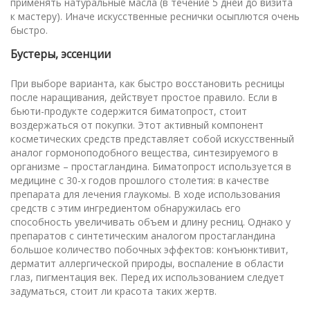
применять натуральные масла (в течение 5 дней до визита
к мастеру). Иначе искусственные реснички осыплются очень
быстро.
Бустеры, эссенции
При выборе варианта, как быстро восстановить ресницы
после наращивания, действует простое правило. Если в
бьюти-продукте содержится биматопрост, стоит
воздержаться от покупки. Этот активный компонент
косметических средств представляет собой искусственный
аналог гормоноподобного вещества, синтезируемого в
организме – простагландина. Биматопрост используется в
медицине с 30-х годов прошлого столетия: в качестве
препарата для лечения глаукомы. В ходе использования
средств с этим ингредиентом обнаружилась его
способность увеличивать объем и длину ресниц. Однако у
препаратов с синтетическим аналогом простагландина
большое количество побочных эффектов: конъюнктивит,
дерматит аллергической природы, воспаление в области
глаз, пигментация век. Перед их использованием следует
задуматься, стоит ли красота таких жертв.