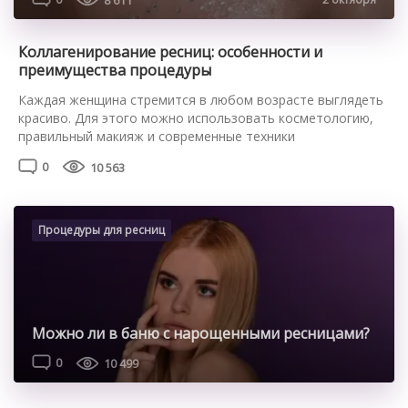
Коллагенирование ресниц: особенности и
преимущества процедуры
Каждая женщина стремится в любом возрасте выглядеть
красиво. Для этого можно использовать косметологию,
правильный макияж и современные техники
усовершенствования внешности. Коллагенирование
0
10 563
ресниц – это простая, но эффективная процедура,
позволяющая наполнить их коллагеном. Предлагаем
подробнее разобраться с нюансами такой техники, ее
плюсами и минусами. Преимущества процедуры
Процедуры для ресниц
Коллагенирование ресниц сейчас делают во многих
салонах красоты или косметологических […]
Можно ли в баню с нарощенными ресницами?
0
10 499