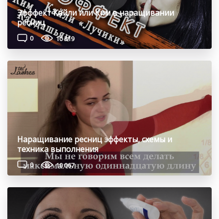
Эфффект Кайли или Ким в наращивании
ресниц
0
10 319
Наращивание ресниц эффекты, схемы и
техника выполнения
0
10 067