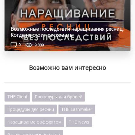
Возможные последствия наращивания ресниц.
Когда не стоит рисковать
0
9 889
Возможно вам интересно
THE Client
Процедуры для бровей
Процедуры для ресниц
THE Lashmaker
Наращивание с эффектом
THE News
Расписание чемпионатов