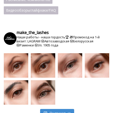
Видеообзоры/лайфхаки/FAQ
make_the_lashes
Наши работы - наша гордость🏆
🎁Промокод на 1-й
визит: LAGRAM
Ⓜ️Автозаводская Ⓜ️Белорусская
Ⓜ️Раменки Ⓜ️Ул. 1905 года