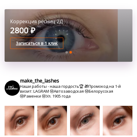
Коррекция ресниц 1 Д
Коррекция ресниц 2Д
1600 ₽
2800 ₽
Записаться в 1 клик
Записаться в 1 клик
make_the_lashes
Наши работы - наша гордость🏆
🎁Промокод на 1-й
визит: LAGRAM
Ⓜ️Автозаводская Ⓜ️Белорусская
Ⓜ️Раменки Ⓜ️Ул. 1905 года