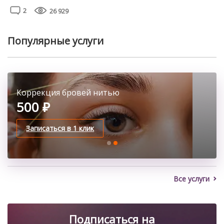
Для восстановления направления и густоты и
2
26 929
направления ресничек достаточно одного месяца при
дисциплинированном уходе.
Популярные услуги
Классическое наращивание ресниц
Коррекция бровей нитью
2100 ₽
500 ₽
Записаться в 1 клик
Записаться в 1 клик
Все услуги
Подписаться на