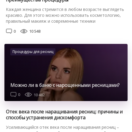
Каждая женщина стремится в любом возрасте выглядеть
красиво. Для этого можно использовать косметологию,
правильный макияж и современные техники
усовершенствования внешности. Коллагенирование
0
10 548
ресниц – это простая, но эффективная процедура,
позволяющая наполнить их коллагеном. Предлагаем
подробнее разобраться с нюансами такой техники, ее
плюсами и минусами. Преимущества процедуры
Процедуры для ресниц
Коллагенирование ресниц сейчас делают во многих
салонах красоты или косметологических […]
Можно ли в баню с нарощенными ресницами?
0
10 482
Отек века после наращивания ресниц: причины и
способы устранения дискомфорта
Усиливающийся отек века после наращивания ресниц –