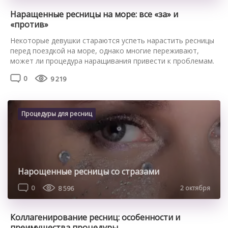
Наращенные ресницы на море: все «за» и
«против»
Некоторые девушки стараются успеть нарастить ресницы
перед поездкой на море, однако многие переживают,
может ли процедура наращивания привести к проблемам.
Стоит ли наращивать ресницы перед морем Делать
0
9 219
ресницы перед поездкой на море можно, однако на море с
наращенными ресницами удобно не всегда. Ультрафиолет,
воздействуя на клей, может привести к его разрушению, в
результате чего искусственные […]
Процедуры для ресниц
Нарощенные ресницы со стразами
0
8 596
2 октября
Коллагенирование ресниц: особенности и
преимущества процедуры