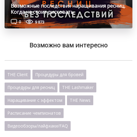
Возможные последствия наращивания ресниц.
Когда не стоит рисковать
0
9 873
Возможно вам интересно
THE Client
Процедуры для бровей
Процедуры для ресниц
THE Lashmaker
Наращивание с эффектом
THE News
Расписание чемпионатов
Видеообзоры/лайфхаки/FAQ