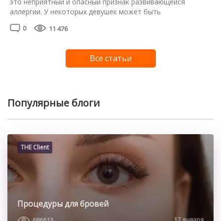
это неприятный и опасный признак развивающейся
аллергии. У некоторых девушек может быть
индивидуальная непереносимость или высокая
0
11 476
чувствительность к компонентам клея, используемого во
время процедуры. Опытный мастер должен это
предусмотреть и провести аллергопробу еще до начала
Все статьи
процедуры. К сожалению, не все это делают, и результат
может оказаться совсем не […]
Популярные блоги
THE Client
Процедуры для бровей
686613
17 января