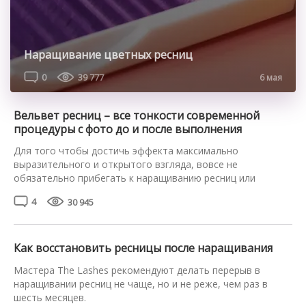
Наращивание цветных ресниц
0
39 777
6 мая
Вельвет ресниц – все тонкости современной
процедуры с фото до и после выполнения
Для того чтобы достичь эффекта максимально
выразительного и открытого взгляда, вовсе не
обязательно прибегать к наращиванию ресниц или
наносить в три слоя разрекламированную тушь.
4
30 945
Зрительно их удлинить, сделать более пушистыми,
пышными, изящно завитыми, придать насыщенный цвет
поможет процедура Velvet ресниц. Расскажем о ней в
деталях и продемонстрируем результат на фото. Что
Как восстановить ресницы после наращивания
такое вельвет ресниц и […]
Мастера The Lashes рекомендуют делать перерыв в
наращивании ресниц не чаще, но и не реже, чем раз в
шесть месяцев.