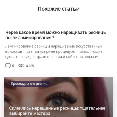
Похожие статьи
Через какое время можно наращивать ресницы
после ламинирования ?
Ламинирование ресниц и наращивание искусственных
волосков – две популярные процедуры, позволяющие
сделать взгляд выразительным и соблазнительным.
Наращивание помогает увеличить объём, длину волосков.
0
4 285
Во ходе процедуры ламинирования натуральные реснички
покрывают косметическими составами с высокой
концентрацией витаминов и минералов. Действие
восстанавливающих профессиональных средств
Процедуры для ресниц
направлено на оздоровление натуральных волосков, их
интенсивное питание. При использовании ламинирующих
составов каждую ресничку […]
Склеились наращенные ресницы: тщательнее
выбирайте мастера