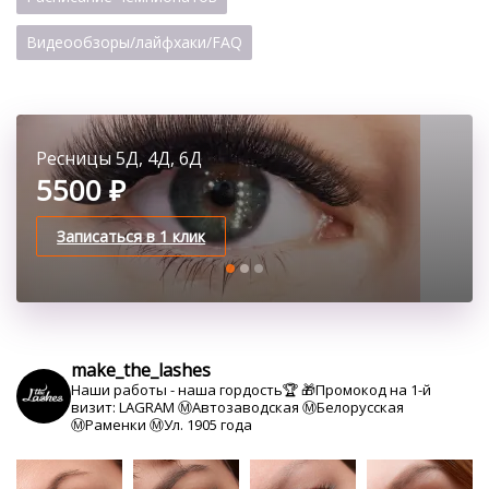
Видеообзоры/лайфхаки/FAQ
Ресницы 5Д, 4Д, 6Д
Наращивание ресниц 1,5 Д
Классическое наращивание ресниц
5500 ₽
3300 ₽
2100 ₽
Записаться в 1 клик
Записаться в 1 клик
Записаться в 1 клик
make_the_lashes
Наши работы - наша гордость🏆
🎁Промокод на 1-й
визит: LAGRAM
Ⓜ️Автозаводская Ⓜ️Белорусская
Ⓜ️Раменки Ⓜ️Ул. 1905 года