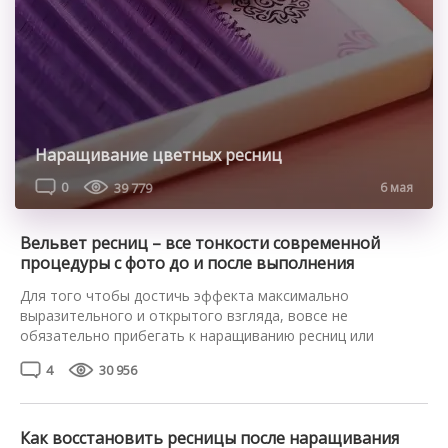
Наращивание цветных ресниц
0
39 779
6 мая
Вельвет ресниц – все тонкости современной
процедуры с фото до и после выполнения
Для того чтобы достичь эффекта максимально
выразительного и открытого взгляда, вовсе не
обязательно прибегать к наращиванию ресниц или
наносить в три слоя разрекламированную тушь.
4
30 956
Зрительно их удлинить, сделать более пушистыми,
пышными, изящно завитыми, придать насыщенный цвет
поможет процедура Velvet ресниц. Расскажем о ней в
деталях и продемонстрируем результат на фото. Что
Как восстановить ресницы после наращивания