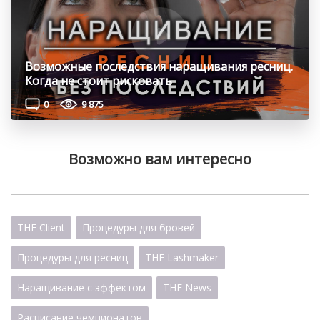
Возможные последствия наращивания ресниц.
Когда не стоит рисковать
0
9 875
Возможно вам интересно
THE Client
Процедуры для бровей
Процедуры для ресниц
THE Lashmaker
Наращивание с эффектом
THE News
Расписание чемпионатов