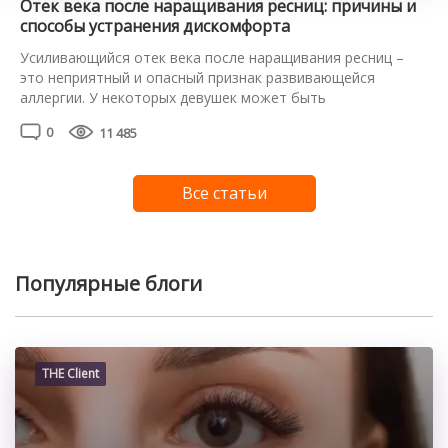
Отек века после наращивания ресниц: причины и
способы устранения дискомфорта
Усиливающийся отек века после наращивания ресниц –
это неприятный и опасный признак развивающейся
аллергии. У некоторых девушек может быть
индивидуальная непереносимость или высокая
0
11 485
чувствительность к компонентам клея, используемого во
время процедуры. Опытный мастер должен это
предусмотреть и провести аллергопробу еще до начала
Все статьи
процедуры. К сожалению, не все это делают, и результат
может оказаться совсем не […]
Популярные блоги
THE Client