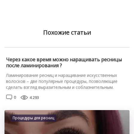
Похожие статьи
Через какое время можно наращивать ресницы
после ламинирования ?
Ламинирование ресниц и наращивание искусственных
волосков – две популярные процедуры, позволяющие
сделать взгляд выразительным и соблазнительным.
Наращивание помогает увеличить объём, длину волосков.
0
4 293
Во ходе процедуры ламинирования натуральные реснички
покрывают косметическими составами с высокой
концентрацией витаминов и минералов. Действие
восстанавливающих профессиональных средств
Процедуры для ресниц
направлено на оздоровление натуральных волосков, их
интенсивное питание. При использовании ламинирующих