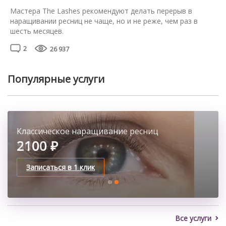
такое вельвет ресниц и […]
Мастера The Lashes рекомендуют делать перерыв в
наращивании ресниц не чаще, но и не реже, чем раз в
шесть месяцев.
Для восстановления направления и густоты и
2
26 937
направления ресничек достаточно одного месяца при
дисциплинированном уходе.
Популярные услуги
Классическое наращивание ресниц
Коррекция бровей нитью
2100 ₽
500 ₽
Записаться в 1 клик
Записаться в 1 клик
Все услуги