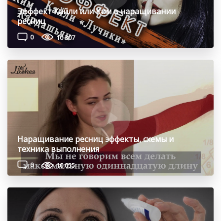
Эфффект Кайли или Ким в наращивании
ресниц
0
10 307
Наращивание ресниц эффекты, схемы и
техника выполнения
0
10 055