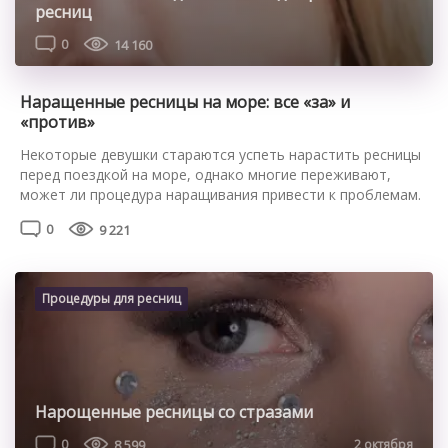
ресниц
0
14 160
Наращенные ресницы на море: все «за» и
«против»
Некоторые девушки стараются успеть нарастить ресницы
перед поездкой на море, однако многие переживают,
может ли процедура наращивания привести к проблемам.
Стоит ли наращивать ресницы перед морем Делать
0
9 221
ресницы перед поездкой на море можно, однако на море с
наращенными ресницами удобно не всегда. Ультрафиолет,
воздействуя на клей, может привести к его разрушению, в
результате чего искусственные […]
Процедуры для ресниц
Нарощенные ресницы со стразами
0
8 599
2 октября