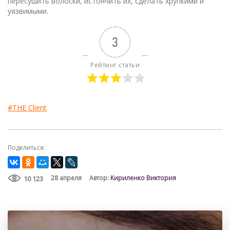
пересушить волоски, истончить их, сделать хрупкими и
уязвимыми.
3
Рейтинг статьи
#THE Client
Поделиться:
Кириленко Виктория
28 апреля
Автор:
10 123