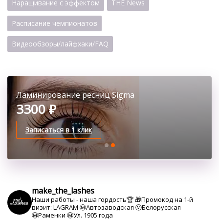
Наращивание с эффектом
THE News
Расписание чемпионатов
Видеообзоры/лайфхаки/FAQ
Ламинирование ресниц Sigma
Ботокс ресниц
3300 ₽
4100 ₽
Записаться в 1 клик
Записаться в 1 клик
make_the_lashes
Наши работы - наша гордость🏆
🎁Промокод на 1-й
визит: LAGRAM
Ⓜ️Автозаводская Ⓜ️Белорусская
Ⓜ️Раменки Ⓜ️Ул. 1905 года