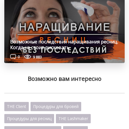
Возможные последствия наращивания ресниц.
Когда не стоит рисковать
0
9 883
Возможно вам интересно
THE Client
Процедуры для бровей
Процедуры для ресниц
THE Lashmaker