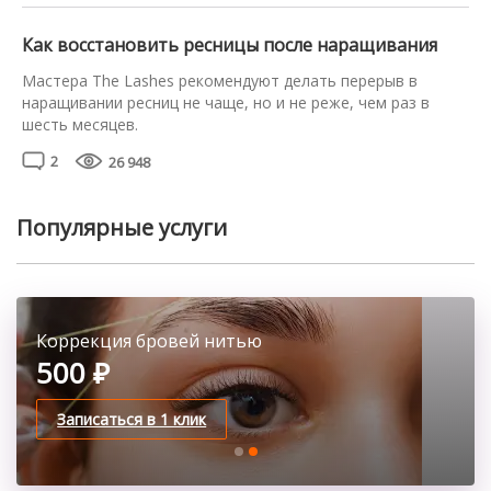
поможет процедура Velvet ресниц. Расскажем о ней в
деталях и продемонстрируем результат на фото. Что
Как восстановить ресницы после наращивания
такое вельвет ресниц и […]
Мастера The Lashes рекомендуют делать перерыв в
наращивании ресниц не чаще, но и не реже, чем раз в
шесть месяцев.
Для восстановления направления и густоты и
2
26 948
направления ресничек достаточно одного месяца при
дисциплинированном уходе.
Популярные услуги
Классическое наращивание ресниц
Коррекция бровей нитью
2100 ₽
500 ₽
Записаться в 1 клик
Записаться в 1 клик