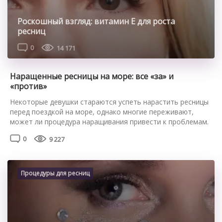
Роскошный взгляд: витамин Е для роста
ресниц
0
14 171
Наращенные ресницы на море: все «за» и
«против»
Некоторые девушки стараются успеть нарастить ресницы
перед поездкой на море, однако многие переживают,
может ли процедура наращивания привести к проблемам.
Стоит ли наращивать ресницы перед морем Делать
0
9 227
ресницы перед поездкой на море можно, однако на море с
наращенными ресницами удобно не всегда. Ультрафиолет,
воздействуя на клей, может привести к его разрушению, в
результате чего искусственные […]
Процедуры для ресниц