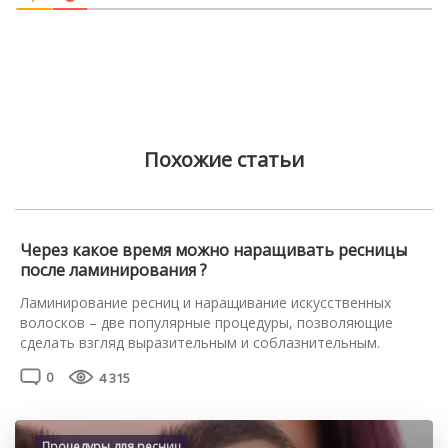
Похожие статьи
Через какое время можно наращивать ресницы
после ламинирования ?
Ламинирование ресниц и наращивание искусственных
волосков – две популярные процедуры, позволяющие
сделать взгляд выразительным и соблазнительным.
Наращивание помогает увеличить объём, длину волосков.
0
4 315
Во ходе процедуры ламинирования натуральные реснички
покрывают косметическими составами с высокой
концентрацией витаминов и минералов. Действие
восстанавливающих профессиональных средств
Процедуры для ресниц