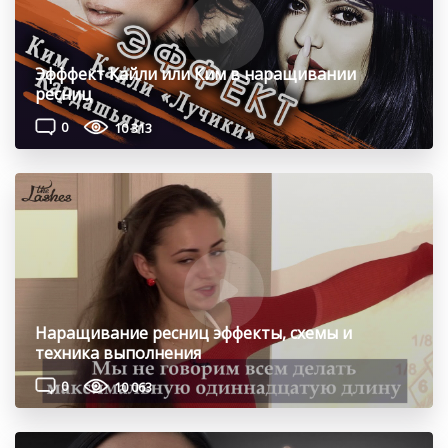
Эфффект Кайли или Ким в наращивании
ресниц
0
10 313
Наращивание ресниц эффекты, схемы и
техника выполнения
0
10 063