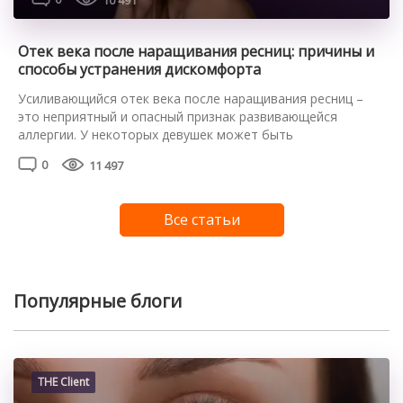
Отек века после наращивания ресниц: причины и
способы устранения дискомфорта
Усиливающийся отек века после наращивания ресниц –
это неприятный и опасный признак развивающейся
аллергии. У некоторых девушек может быть
индивидуальная непереносимость или высокая
0
11 497
чувствительность к компонентам клея, используемого во
время процедуры. Опытный мастер должен это
предусмотреть и провести аллергопробу еще до начала
Все статьи
процедуры. К сожалению, не все это делают, и результат
может оказаться совсем не […]
Популярные блоги
THE Client